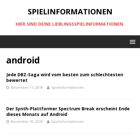
SPIELINFORMATIONEN
HIER SIND DEINE LIEBLINGSSPIELINFORMATIONEN.
android
Jede DBZ-Saga wird vom besten zum schlechtesten
bewertet
November 11, 2018
Spielinformationen
Der Synth-Plattformer Spectrum Break erscheint Ende
dieses Monats auf Android
November 10, 2018
Spielinformationen