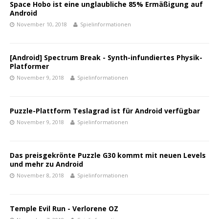
Space Hobo ist eine unglaubliche 85% Ermäßigung auf
Android
November 10, 2018
Spielinformationen
[Android] Spectrum Break - Synth-infundiertes Physik-
Platformer
November 9, 2018
Spielinformationen
Puzzle-Plattform Teslagrad ist für Android verfügbar
November 9, 2018
Spielinformationen
Das preisgekrönte Puzzle G30 kommt mit neuen Levels
und mehr zu Android
November 8, 2018
Spielinformationen
Temple Evil Run - Verlorene OZ