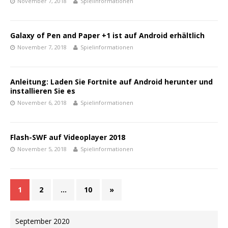
November 7, 2018
Spielinformationen
Galaxy of Pen and Paper +1 ist auf Android erhältlich
November 7, 2018
Spielinformationen
Anleitung: Laden Sie Fortnite auf Android herunter und
installieren Sie es
November 6, 2018
Spielinformationen
Flash-SWF auf Videoplayer 2018
November 5, 2018
Spielinformationen
1
2
…
10
»
September 2020