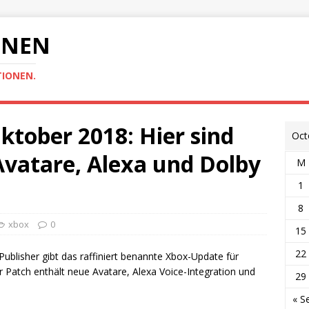
ONEN
TIONEN.
tober 2018: Hier sind
Oct
Avatare, Alexa und Dolby
M
1
8
xbox
0
15
22
Publisher gibt das raffiniert benannte Xbox-Update für
 Patch enthält neue Avatare, Alexa Voice-Integration und
29
« S