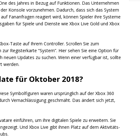
x One des Jahres in Bezug auf Funktionen. Das Unternehmen
 der Konsole vorzunehmen. Dadurch, dass sich das System
auf Fananfragen reagiert wird, können Spieler ihre Systeme
sgaben für Spiele und Dienste wie Xbox Live Gold und Xbox
box-Taste auf Ihrem Controller. Scrollen Sie zum
zur Registerkarte “System”. Hier sehen Sie eine Option für
ch neuen Updates zu suchen. Wenn einer verfügbar ist, sollte
rt werden.
date für Oktober 2018?
Diese Symbolfiguren waren ursprünglich auf der Xbox 360
n durch Vernachlässigung geschmäht. Das ändert sich jetzt,
atare einführen, um ihre digitalen Spiele zu erweitern. Sie
angezeigt. Und Xbox Live gibt ihnen Platz auf dem Aktivitäts-
ubs.