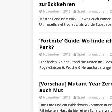
zurückkehren
November 1, 2018
Spielinformationen
Master Hand ist zurück Für was auch immer
UltimateEs sieht so aus, als würde Subspac
‘Fortnite’ Guide: Wo finde 
Park?
November 1, 2018
Spielinformationen
Hier finden Sie den Stand mit Noten im Pleasa
RoyaleSaison 6, Woche 6 Herausforderungen 
[Vorschau] Mutant Year Zero
auch Mut
November 1, 2018
Spielinformationen
Eine Ente und ein Wildschwein kommen in ei
Fähigkeiten. Hast du hier einen Scherz erwar