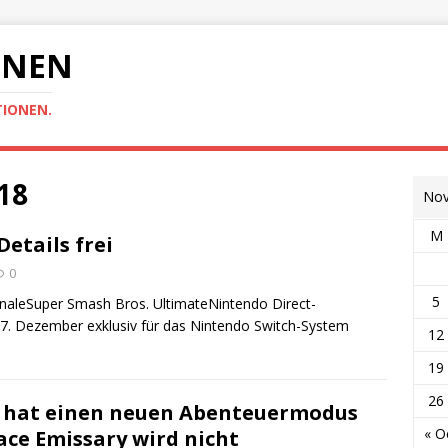
ONEN
TIONEN.
18
Nov
M
etails frei
0
5
aleSuper Smash Bros. UltimateNintendo Direct-
. Dezember exklusiv für das Nintendo Switch-System
12
19
26
e hat einen neuen Abenteuermodus
« O
ace Emissary wird nicht