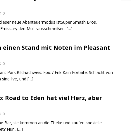
0
 dieser neue Abenteuermodus istSuper Smash Bros.
e Emissary den Müll rausschmeißen.
[…]
ich einen Stand mit Noten im Pleasant
0
nt Park.Bildnachweis: Epic / Erik Kain Fortnite: Schlacht von
sind live, und
[…]
: Road to Eden hat viel Herz, aber
0
ne Bar, sie kommen an die Theke und kaufen spezielle
tet? Nun,
[…]