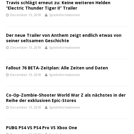
Travis schlägt erneut zu: Keine weiteren Helden
“Electric Thunder Tiger II” Trailer
December 13, 2018
Spielinformationen
Der neue Trailer von Anthem zeigt endlich etwas von
seiner seltsamen Geschichte
December 13, 2018
Spielinformationen
Fallout 76 BETA-Zeitplan: Alle Zeiten und Daten
December 13, 2018
Spielinformationen
Co-Op-Zombie-Shooter World War Z als nächstes in der
Reihe der exklusiven Epic-Stores
December 13, 2018
Spielinformationen
PUBG PS4 VS PS4 Pro VS Xbox One