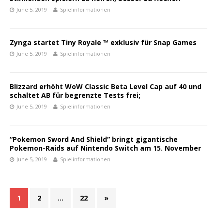
June 5, 2019
Spielinformationen
Zynga startet Tiny Royale ™ exklusiv für Snap Games
June 5, 2019
Spielinformationen
Blizzard erhöht WoW Classic Beta Level Cap auf 40 und
schaltet AB für begrenzte Tests frei;
June 5, 2019
Spielinformationen
“Pokemon Sword And Shield” bringt gigantische
Pokemon-Raids auf Nintendo Switch am 15. November
June 5, 2019
Spielinformationen
1
2
…
22
»