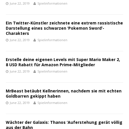
June 22, 2019
Spielinformationen
Ein Twitter-Künstler zeichnete eine extrem rassistische
Darstellung eines schwarzen ‘Pokemon Sword’-
Charakters
June 22, 2019
Spielinformationen
Erstelle deine eigenen Levels mit Super Mario Maker 2,
8 USD Rabatt für Amazon Prime-Mitglieder
June 22, 2019
Spielinformationen
MrBeast betäubt Kellnerinnen, nachdem sie mit echten
Goldbarren gekippt haben
June 22, 2019
Spielinformationen
Wächter der Galaxis: Thanos ‘Auferstehung gerät völlig
aus der Bahn