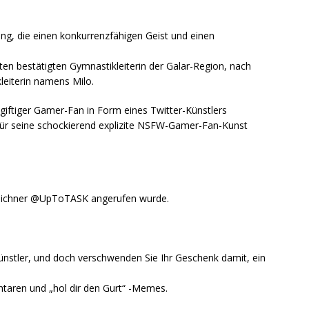
g, die einen konkurrenzfähigen Geist und einen
ten bestätigten Gymnastikleiterin der Galar-Region, nach
leiterin namens Milo.
n giftiger Gamer-Fan in Form eines Twitter-Künstlers
 für seine schockierend explizite NSFW-Gamer-Fan-Kunst
czeichner @UpToTASK angerufen wurde.
r Künstler, und doch verschwenden Sie Ihr Geschenk damit, ein
taren und „hol dir den Gurt“ -Memes.