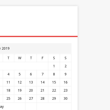
e 2019
T
W
T
F
S
S
1
2
4
5
6
7
8
9
11
12
13
14
15
16
18
19
20
21
22
23
25
26
27
28
29
30
ay