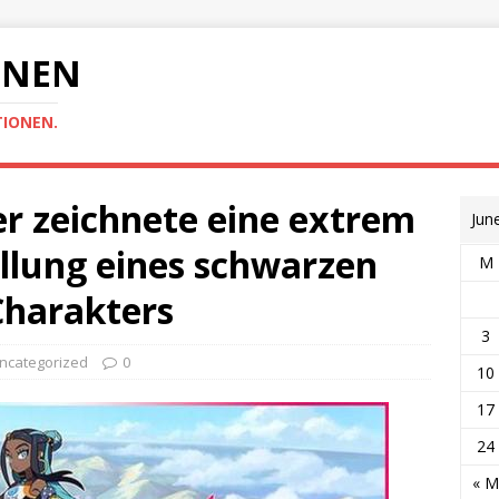
ONEN
TIONEN.
er zeichnete eine extrem
Jun
ellung eines schwarzen
M
Charakters
3
ncategorized
0
10
17
24
« M