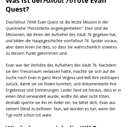
Was ist der
Fallout 76
Töte Evan
Quest?
Das
Fallout 76
Kill Evan Quest ist die letzte Mission in der
Questreihe “Persönliche Angelegenheiten”. Dies sind die
Missionen, die Ihnen der Aufseher des Vault 76 gegeben hat,
und bilden die Hauptgeschichte von
Fallout 76
. Spoiler voraus,
aber dann lesen Sie dies, so dass Sie wahrscheinlich sowieso
zu diesem Punkt gekommen sind.
Evan war der Verlobte des Aufsehers des Vault 76. Nachdem
sie den Tresorraum verlassen hatte, machte sie sich auf die
Suche nach Evan in ganz West Virginia und ließ ihre Holotapes
zurück, damit sie sie finden konnten, und dokumentierte ihre
Ergebnisse und Erinnerungen. Leider fand sie heraus, dass er in
einen Ghul verwandelt wurde, wollte ihn aber nicht töten,
deshalb sperrte sie ihn im Keller ein. Sie bittet dich, Evan aus
seinem Elend zu befreien. Nun, wir würden es tun, wenn der
Typ nicht schon tot wäre.