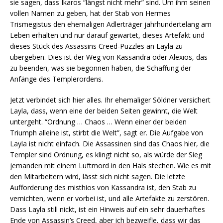
sie sagen, dass Ikaros “längst nicht mehr” sind. Um ihm seinen
vollen Namen zu geben, hat der Stab von Hermes
Trismegistus den ehemaligen Adlerträger jahrhundertelang am
Leben erhalten und nur darauf gewartet, dieses Artefakt und
dieses Stück des Assassins Creed-Puzzles an Layla zu
übergeben. Dies ist der Weg von Kassandra oder Alexios, das
zu beenden, was sie begonnen haben, die Schaffung der
Anfänge des Templerordens.
Jetzt verbindet sich hier alles. Ihr ehemaliger Söldner versichert
Layla, dass, wenn eine der beiden Seiten gewinnt, die Welt
untergeht. “Ordnung … Chaos … Wenn einer der beiden
Triumph alleine ist, stirbt die Welt”, sagt er. Die Aufgabe von
Layla ist nicht einfach. Die Assassinen sind das Chaos hier, die
Templer sind Ordnung, es klingt nicht so, als würde der Sieg
jemanden mit einem Luftmord in den Hals stechen. Wie es mit
den Mitarbeitern wird, lässt sich nicht sagen. Die letzte
Aufforderung des misthios von Kassandra ist, den Stab zu
vernichten, wenn er vorbei ist, und alle Artefakte zu zerstören.
Dass Layla still nickt, ist ein Hinweis auf ein sehr dauerhaftes
Ende von Assassin’s Creed, aber ich bezweifle, dass wir das