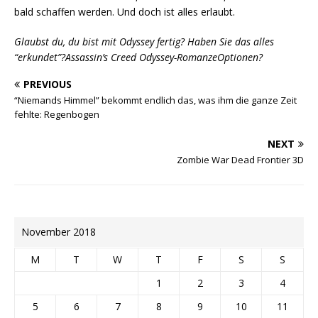
bald schaffen werden. Und doch ist alles erlaubt.
Glaubst du, du bist mit Odyssey fertig? Haben Sie das alles
“erkundet”?
Assassin’s Creed Odyssey-Romanze
Optionen?
PREVIOUS
“Niemands Himmel” bekommt endlich das, was ihm die ganze Zeit
fehlte: Regenbogen
NEXT
Zombie War Dead Frontier 3D
November 2018
M
T
W
T
F
S
S
1
2
3
4
5
6
7
8
9
10
11