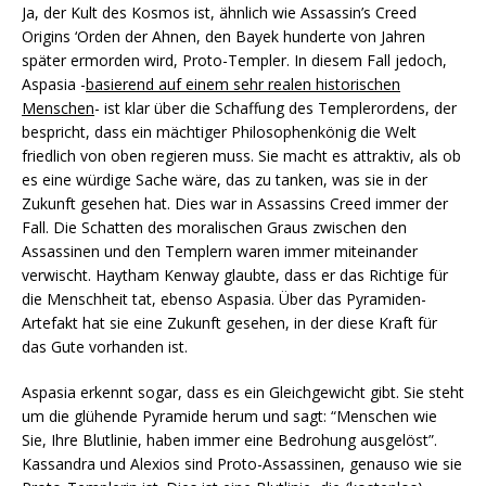
Ja, der Kult des Kosmos ist, ähnlich wie Assassin’s Creed
Origins ‘Orden der Ahnen, den Bayek hunderte von Jahren
später ermorden wird, Proto-Templer. In diesem Fall jedoch,
Aspasia -
basierend auf einem sehr realen historischen
Menschen
- ist klar über die Schaffung des Templerordens, der
bespricht, dass ein mächtiger Philosophenkönig die Welt
friedlich von oben regieren muss. Sie macht es attraktiv, als ob
es eine würdige Sache wäre, das zu tanken, was sie in der
Zukunft gesehen hat. Dies war in Assassins Creed immer der
Fall. Die Schatten des moralischen Graus zwischen den
Assassinen und den Templern waren immer miteinander
verwischt. Haytham Kenway glaubte, dass er das Richtige für
die Menschheit tat, ebenso Aspasia. Über das Pyramiden-
Artefakt hat sie eine Zukunft gesehen, in der diese Kraft für
das Gute vorhanden ist.
Aspasia erkennt sogar, dass es ein Gleichgewicht gibt. Sie steht
um die glühende Pyramide herum und sagt: “Menschen wie
Sie, Ihre Blutlinie, haben immer eine Bedrohung ausgelöst”.
Kassandra und Alexios sind Proto-Assassinen, genauso wie sie