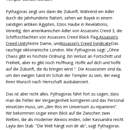
Pythagoras zeigt uns dann die Zukunft. Während ein Adler
durch die Jahrhunderte flattert, sehen wir Bayek in einem
sandigen antiken Ägypten, Ezios Haube in Revelations,
Venedig, den amerikanischen Adler von Assassins Creed 3, die
Schiffsschlachten von Assassins Creed Black Flag,
Assassin’s
Creed Unity
Notre Dame, und
Assassin’s Creed Syndicate
Das
rauchige viktorianische London. Wie Pythagoras sagt: „Ohne
Chaos gibt es höchste Ordnung. Ein Verlust an Fortschritt und
Freiheit, aber es gibt noch Hoffnung. Hoffe auf dich und hoffe
auf die Zukunft, die du bringen wirst “. Die Assassinen sind da,
um den ewigen Sand im Schuh der Templer zu sein, der ewig
ihren Wunsch nach Herrschaft ausbalanciert.
Das ist aber nicht alles. Pythagoras fährt fort zu sagen, dass
man die Fehler der Vergangenheit korrigieren und das Personal
einsetzen muss, um „den Riss im Universum zu reparieren“.
Wir bekommen sogar einen Blick auf die Zwischen zwei
Welten, die als moderner Alexios enden, oder Kassandra reicht
Layla den Stab. “Die Welt hängt von dir ab”, sagt Pythagoras.