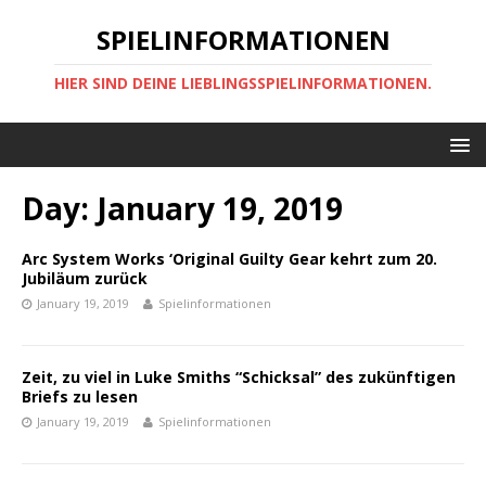
SPIELINFORMATIONEN
HIER SIND DEINE LIEBLINGSSPIELINFORMATIONEN.
Day: January 19, 2019
Arc System Works ‘Original Guilty Gear kehrt zum 20.
Jubiläum zurück
January 19, 2019
Spielinformationen
Zeit, zu viel in Luke Smiths “Schicksal” des zukünftigen
Briefs zu lesen
January 19, 2019
Spielinformationen